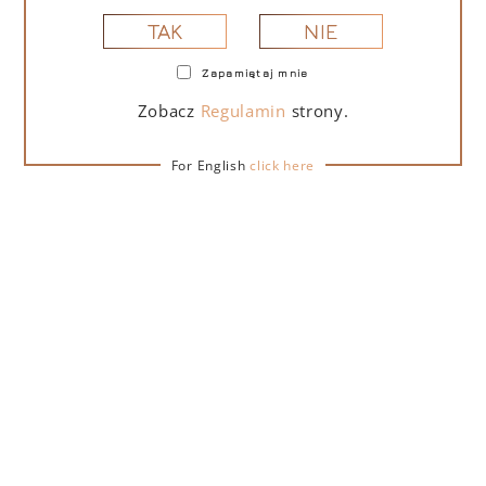
NIE
TAK
Zapamiętaj mnie
PORTOFINO DRY GIN LA PENISOLA LIMITED
EDITION 500 ML – PUDEŁKO Z TORBĄ
Zobacz
Regulamin
strony.
PREZENTOWĄ
For English
click here
279,00
zł
DO KOSZYKA