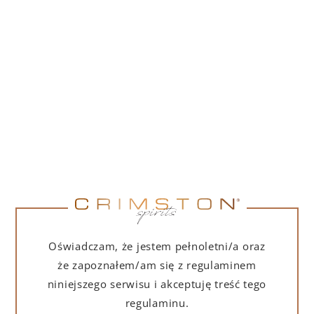
PORTOFINO DRY GIN LA PENISOLA LIMITED
EDITION 500 ML
265,00
zł
DO KOSZYKA
NA PREZENT
Oświadczam, że jestem pełnoletni/a oraz
że zapoznałem/am się z regulaminem
niniejszego serwisu i akceptuję treść tego
regulaminu.