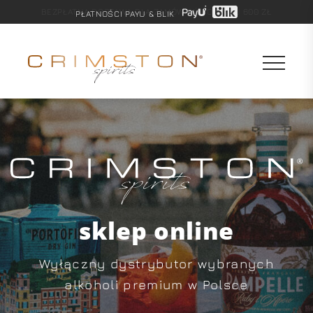
BEZPŁATNA DOSTAWA DLA ZAMÓWIEŃ POWYŻEJ 600 ZŁ
PŁATNOŚCI PAYU & BLIK
sklep online
Wyłączny dystrybutor wybranych
alkoholi premium w Polsce