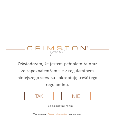
COOLER PORTOFINO
DRY GIN
Elegancki biały cooler marki Portofino Dry
Gin utrzyma Twój ulubiony gin w idealnej
temperaturze. Uzupełnij lodem i schłodź
swoją butelkę!
Oświadczam, że jestem pełnoletni/a oraz
że zapoznałem/am się z regulaminem
niniejszego serwisu i akceptuję treść tego
regulaminu.
145,00
zł
NIE
(
117,89
TAK
zł
netto + 23% VAT)
Zapamiętaj mnie
Zobacz
Regulamin
strony.