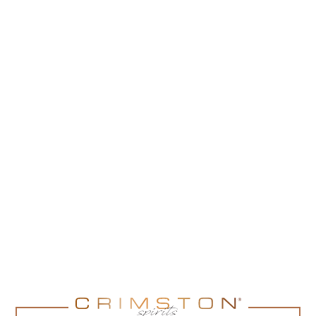
OPIS
SZCZEGÓŁY
DOSTAWA
PORZĄDNA DAWKA KOFEINY
Likier kawowy powstały na bazie regionalnej
nowozelandzkiej wódki serwatkowej. Połączenie
smaku świeżo zmielonej kawy o potrójnej mocy, z nutą
czekolady daje wyśmienity smak ale i „kopa”. To
idealne rozwiązanie na szybkie Espresso Martini!