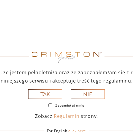
CAV
Biały cooler mar
przeznaczony do ch
stylowy i praktyc
 że jestem pełnoletni/a oraz że zapoznałem/am się z
(
113
niniejszego serwisu i akceptuję treść tego regulaminu.
NIE
TAK
Zapamiętaj mnie
Zobacz
Regulamin
strony.
For English
click here