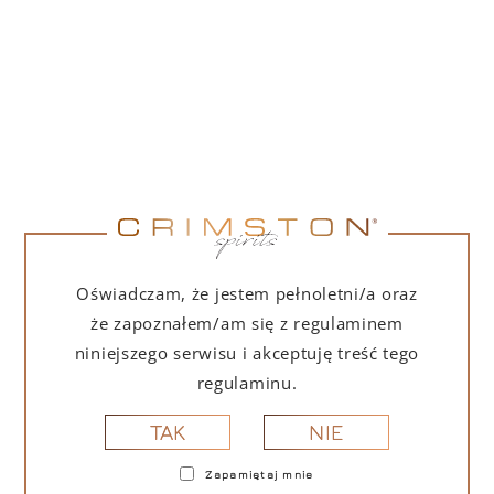
POMARAŃCZOWY
COOLER LED
LAMBORGHINI
Funkcjonalny podświetlany cooler na
butelki w charakterystycznym
pomarańczowym i geometrycznym stylu
Oświadczam, że jestem pełnoletni/a oraz
Lamborghini.
że zapoznałem/am się z regulaminem
niniejszego serwisu i akceptuję treść tego
regulaminu.
369,00
zł
NIE
TAK
(
300,00
zł
netto + 23% VAT)
Zapamiętaj mnie