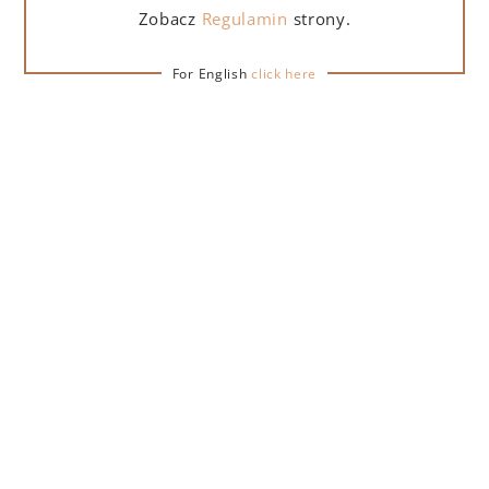
Zobacz
Regulamin
strony.
DO KOSZYKA
For English
click here
OPIS
SZCZEGÓŁY
DOSTAWA
Funkcjonalny podświetlany cooler na butelki w