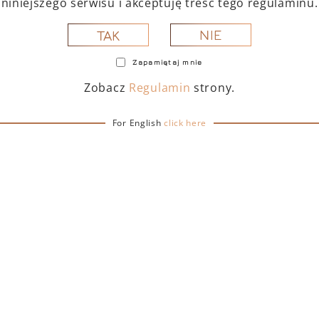
niniejszego serwisu i akceptuję treść tego regulaminu.
Brut Vino
Spumante ICE
Spumante
NIE
TAK
Zapamiętaj mnie
Zobacz
Regulamin
strony.
For English
click here
amborghini
Lamborghini
Extra Dry
Extra Dry
Prosecco
Prosecco
O.C. Treviso
D.O.C. Treviso
Gold