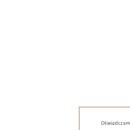
OPIS
SZCZEGÓŁY
DOSTAWA
Stylowa torba idealna na prezent w s
Stwórz własny zestaw prezentowy –
poniższej listy i dodaj je do koszyka
Lamborghini Ottagonale Brut Vino
L
Oświadczam,
Spumante
O