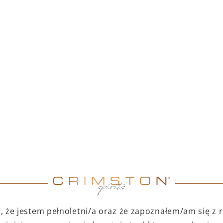
tylu Lamborghini.
 wybierz ulubione wino z
:
amborghini
Lamborghini
 że jestem pełnoletni/a oraz że zapoznałem/am się z
ttagonale
Brut Vino