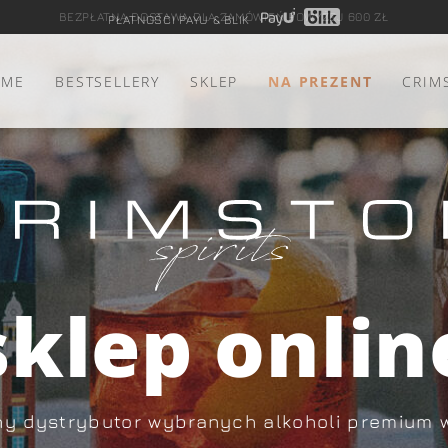
PŁATNOŚCI PAYU & BLIK
OME
BESTSELLERY
SKLEP
NA PREZENT
CRIM
sklep onlin
y dystrybutor wybranych alkoholi premium 