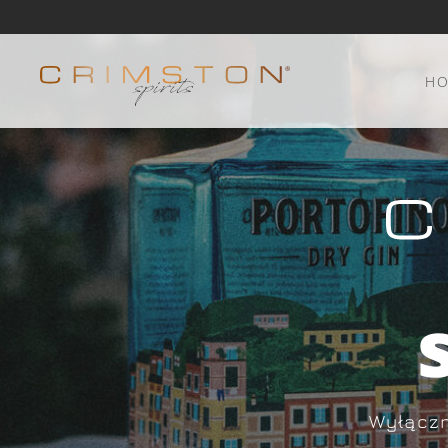
H
Wyłączn