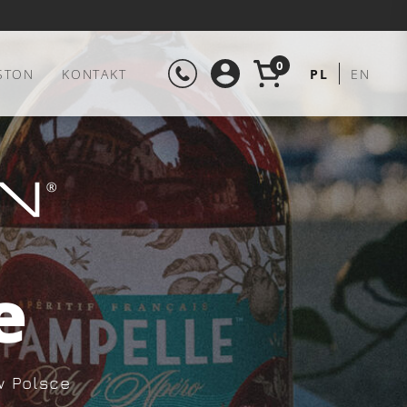
0
STON
KONTAKT
PL
EN
e
w Polsce