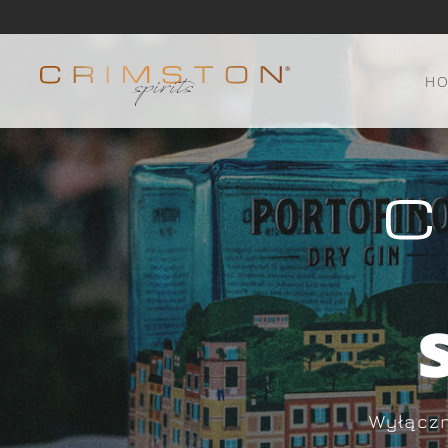
H
Wyłączn