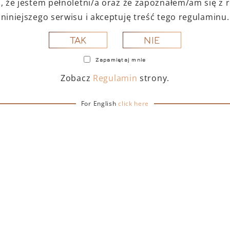
 że jestem pełnoletni/a oraz że zapoznałem/am się z
kupiona przez Ferruccio
po przejściu na emeryturę
niniejszego serwisu i akceptuję treść tego regulaminu.
 produkcją samochodów,
NIE
TAK
 bycia rolnikiem.
Zapamiętaj mnie
Zobacz
Regulamin
strony.
 Lamborghini
For English
click here
 wybierz produkt z
a: