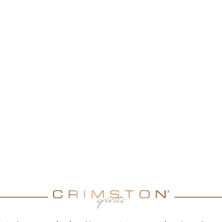
POW
e Orange to wykwintne
wie oraz drobnym, trwałym
 owocowym i aromatycznym
katne, a wyczuwalne nuty
dyczy sprawiają, że
. To harmonijna propozycja
ich bąbelków.
łość znajdująca się na