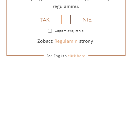
regulaminu.
NIE
TAK
Zapamiętaj mnie
Zobacz
Regulamin
strony.
OPIS
SZCZEGÓŁY
DOSTAWA
For English
click here
Lamborghini Vino Spumante Brut Pinot Chardonnay to
wytrawne wino musujące. To szlachetne połączenie
szczepów Pinot i Chardonnay, cenione za swój
elegancki, owocowy i dobrze wyważony aromat,
zapewnia świeży i harmonijny smak. Doskonale
uzupełnia wyrafinowane podniebienie, zamieniając
każde doznanie kulinarne w chwilę wyjątkowej
przyjemności. Świetnie łączy się z eleganckimi
przystawkami, takimi jak carpaccio, lub delikatnymi
owocami morza, np. krewetkami.