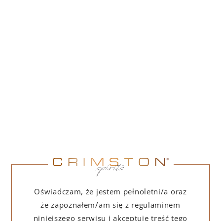
549,00
zł
(
446,34
zł
netto + 23% VAT)
DO KOSZYKA
Oświadczam, że jestem pełnoletni/a oraz
że zapoznałem/am się z regulaminem
niniejszego serwisu i akceptuję treść tego