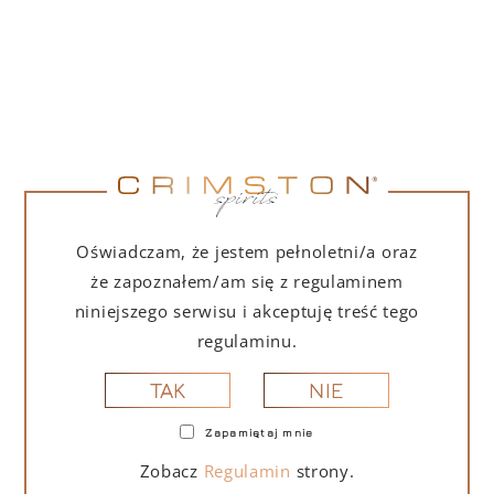
Oświadczam, że jestem pełnoletni/a oraz
że zapoznałem/am się z regulaminem
niniejszego serwisu i akceptuję treść tego
regulaminu.
NIE
TAK
OPIS
SZCZEGÓŁY
DOSTAWA
Zapamiętaj mnie
Zobacz
Regulamin
strony.
Brut Vino Spumante Mini Fluo to wyjątkowa edycja