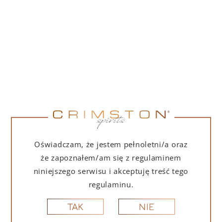
55,00
zł
(
44,72
zł
netto + 23% VAT)
DO KOSZYKA
Oświadczam, że jestem pełnoletni/a oraz
że zapoznałem/am się z regulaminem
niniejszego serwisu i akceptuję treść tego
regulaminu.
NIE
TAK