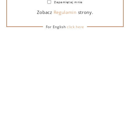
Zapamiętaj mnie
Zobacz
Regulamin
strony.
OPIS
SZCZEGÓŁY
DOSTAWA
For English
click here
Brut Vino Spumante Mini Fluo to wyjątkowa edycja
wina musującego od Lamborghini dostępna w
butelkach o pojemności 200 ml, w czterech wariantach
kolorystycznych. Wino o jasnosłomkowym kolorze, w
smaku subtelne i trwałe, bardzo wytrawne i dobrze
zbalansowane. Bukiet intensywny i delikatny.
Rodzaj wina
: Musujące
Kraj pochodzenia
: Włochy
Zawartośc cukru
: 6,00 g/l
Szczepy
: 60% Pinot 40% Chardonnay
Temperatura podania
: 6-8 °C