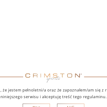
TNI DUET – PAMPELLE
PAMPELLE APERITIF 7
APERITIF 700 ML +
TOFINO DRY GIN 500
ML
299,00
zł
123,00
zł
Cena produktów osobno: 347,00 zł
Oszczędzasz 48,00 zł
DO KOSZYKA
DO KOSZYKA
A PREZENT
NA PREZENT
 że jestem pełnoletni/a oraz że zapoznałem/am się z
niniejszego serwisu i akceptuję treść tego regulaminu.