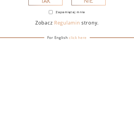
NIE
TAK
Zapamiętaj mnie
Zobacz
Regulamin
strony.
For English
click here
TOFINO DRY GIN 500
PORTOFINO DRY GIN
 – PUDEŁKO Z TORBĄ
ML – PUDEŁKO (MART
PREZENTOWĄ
EDITION) Z TORB
PREZENTOWĄ
239,00
zł
239,00
zł
DO KOSZYKA
DO KOSZYKA