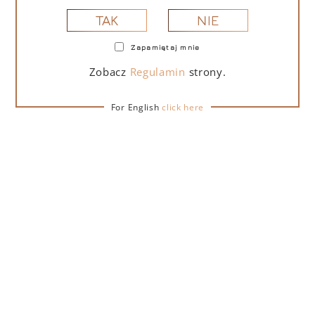
NIE
TAK
Zapamiętaj mnie
PORTOFINO DRY GIN LA PENISOLA LIMITED
EDITION 500 ML – PUDEŁKO Z TORBĄ
Zobacz
Regulamin
strony.
PREZENTOWĄ
For English
click here
279,00
zł
DO KOSZYKA