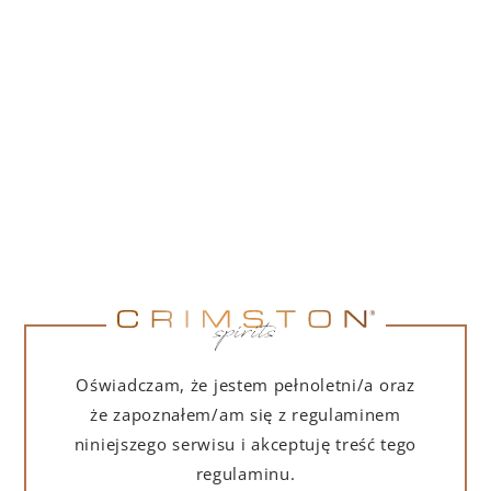
PORTOFINO DRY GIN LA PENISOLA LIMITED
EDITION 500 ML
265,00
zł
DO KOSZYKA
NA PREZENT
Oświadczam, że jestem pełnoletni/a oraz
że zapoznałem/am się z regulaminem
niniejszego serwisu i akceptuję treść tego
regulaminu.