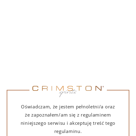
PORTOFINO DRY GIN 500 ML – PUDEŁKO
(MARTINI EDITION) Z TORBĄ PREZENTOWĄ
239,00
zł
DO KOSZYKA
Oświadczam, że jestem pełnoletni/a oraz
że zapoznałem/am się z regulaminem
niniejszego serwisu i akceptuję treść tego
regulaminu.