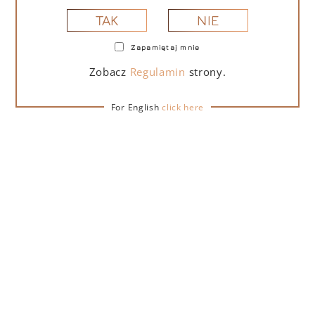
NIE
TAK
Zapamiętaj mnie
PORTOFINO DRY GIN LA PENISOLA LIMITED
EDITION 500 ML
Zobacz
Regulamin
strony.
For English
click here
265,00
zł
DO KOSZYKA
NA PREZENT