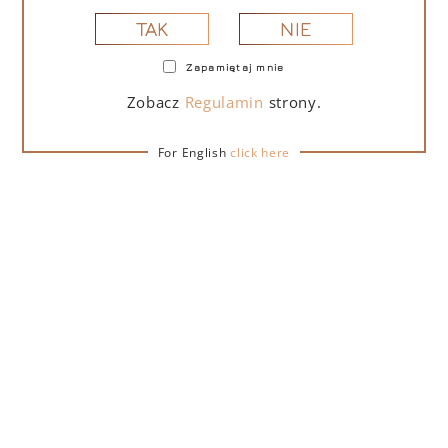
NIE
TAK
Zapamiętaj mnie
PORTOFINO DRY GIN LA PENISOLA LIMITED
EDITION 500 ML
Zobacz
Regulamin
strony.
For English
click here
265,00
zł
DO KOSZYKA
NA PREZENT