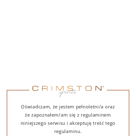
PORTOFINO DRY GIN 500 ML – PUDEŁKO
(MARTINI EDITION) Z TORBĄ PREZENTOWĄ
239,00
zł
DO KOSZYKA
Oświadczam, że jestem pełnoletni/a oraz
że zapoznałem/am się z regulaminem
niniejszego serwisu i akceptuję treść tego
regulaminu.