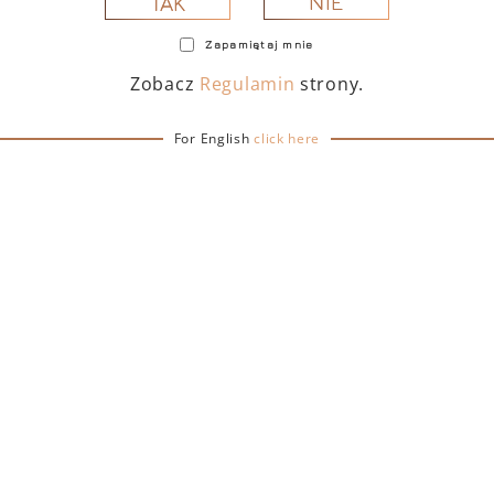
NIE
TAK
Zapamiętaj mnie
Zobacz
Regulamin
strony.
For English
click here
TOFINO DRY GIN 500
PORTOFINO DRY GIN
 – PUDEŁKO Z TORBĄ
ML – PUDEŁKO (MART
PREZENTOWĄ
EDITION) Z TORB
PREZENTOWĄ
239,00
zł
239,00
zł
DO KOSZYKA
DO KOSZYKA