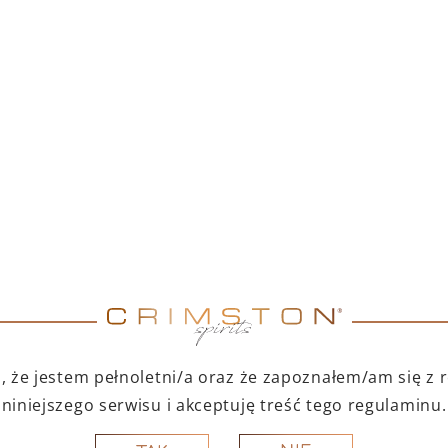
TNI DUET – PAMPELLE
PAMPELLE APERITIF 7
APERITIF 700 ML +
TOFINO DRY GIN 500
ML
299,00
zł
123,00
zł
Cena produktów osobno: 347,00 zł
Oszczędzasz 48,00 zł
DO KOSZYKA
DO KOSZYKA
A PREZENT
NA PREZENT
 że jestem pełnoletni/a oraz że zapoznałem/am się z
niniejszego serwisu i akceptuję treść tego regulaminu.