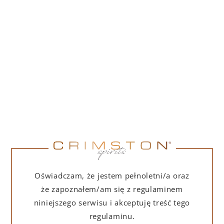
PORTOFINO DRY GIN 500 ML – PUDEŁKO
(MARTINI EDITION) Z TORBĄ PREZENTOWĄ
239,00
zł
DO KOSZYKA
Oświadczam, że jestem pełnoletni/a oraz
że zapoznałem/am się z regulaminem
niniejszego serwisu i akceptuję treść tego
regulaminu.