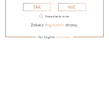
NIE
TAK
Zapamiętaj mnie
PORTOFINO DRY GIN LA PENISOLA LIMITED
EDITION 500 ML
Zobacz
Regulamin
strony.
For English
click here
265,00
zł
DO KOSZYKA
NA PREZENT