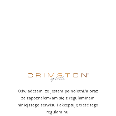
PORTOFINO DRY GIN LA PENISOLA LIMITED
EDITION 500 ML
265,00
zł
DO KOSZYKA
NA PREZENT
Oświadczam, że jestem pełnoletni/a oraz
że zapoznałem/am się z regulaminem
niniejszego serwisu i akceptuję treść tego
regulaminu.