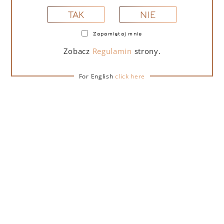
NIE
TAK
Zapamiętaj mnie
PORTOFINO DRY GIN LA PENISOLA LIMITED
EDITION 500 ML – PUDEŁKO Z TORBĄ
Zobacz
Regulamin
strony.
PREZENTOWĄ
For English
click here
279,00
zł
DO KOSZYKA