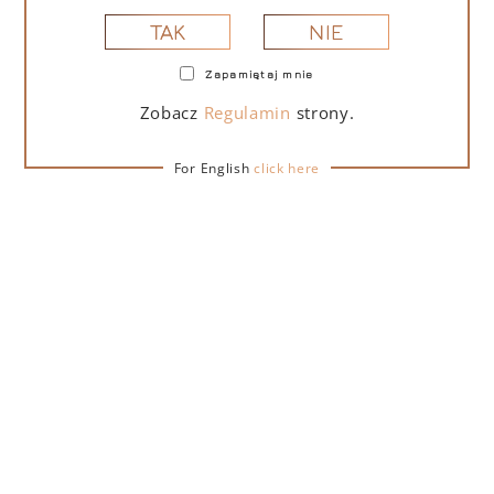
NIE
TAK
Zapamiętaj mnie
PORTOFINO DRY GIN LA PENISOLA LIMITED
EDITION 500 ML
Zobacz
Regulamin
strony.
For English
click here
265,00
zł
DO KOSZYKA
NA PREZENT