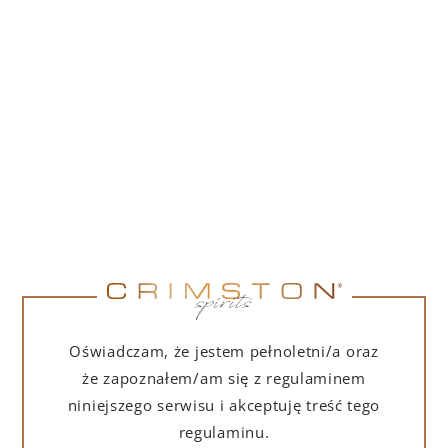
PORTOFINO DRY GIN 500 ML – PUDEŁKO
(MARTINI EDITION) Z TORBĄ PREZENTOWĄ
239,00
zł
DO KOSZYKA
Oświadczam, że jestem pełnoletni/a oraz
że zapoznałem/am się z regulaminem
niniejszego serwisu i akceptuję treść tego
regulaminu.