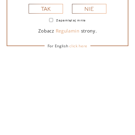
NIE
TAK
Zapamiętaj mnie
PORTOFINO DRY GIN LA PENISOLA LIMITED
EDITION 500 ML – PUDEŁKO Z TORBĄ
Zobacz
Regulamin
strony.
PREZENTOWĄ
For English
click here
279,00
zł
DO KOSZYKA