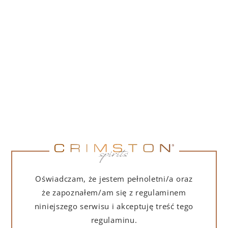
PORTOFINO DRY GIN LA PENISOLA LIMITED
EDITION 500 ML
265,00
zł
DO KOSZYKA
NA PREZENT
Oświadczam, że jestem pełnoletni/a oraz
że zapoznałem/am się z regulaminem
niniejszego serwisu i akceptuję treść tego
regulaminu.