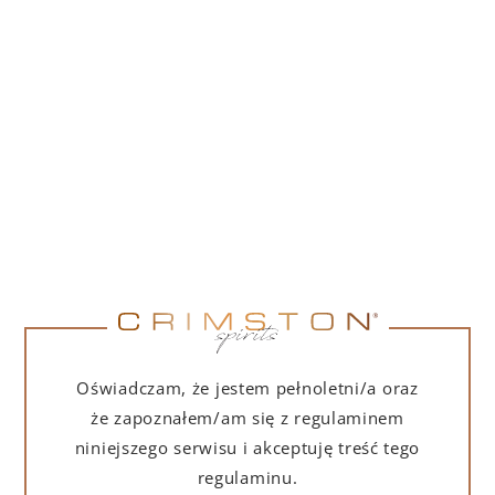
PORTOFINO DRY GIN 500 ML – PUDEŁKO
(MARTINI EDITION) Z TORBĄ PREZENTOWĄ
239,00
zł
DO KOSZYKA
Oświadczam, że jestem pełnoletni/a oraz
że zapoznałem/am się z regulaminem
niniejszego serwisu i akceptuję treść tego
regulaminu.