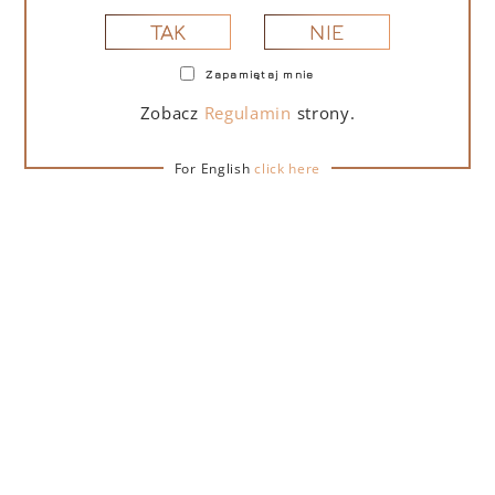
NIE
TAK
Zapamiętaj mnie
PORTOFINO DRY GIN LA PENISOLA LIMITED
EDITION 500 ML
Zobacz
Regulamin
strony.
For English
click here
265,00
zł
DO KOSZYKA
NA PREZENT