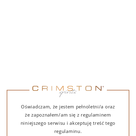
PORTOFINO DRY GIN LA PENISOLA LIMITED
EDITION 500 ML
265,00
zł
DO KOSZYKA
NA PREZENT
Oświadczam, że jestem pełnoletni/a oraz
że zapoznałem/am się z regulaminem
niniejszego serwisu i akceptuję treść tego
regulaminu.