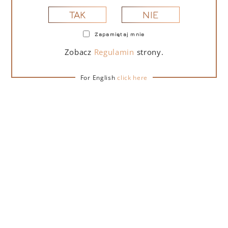
NIE
TAK
Zapamiętaj mnie
PORTOFINO DRY GIN LA PENISOLA LIMITED
EDITION 500 ML – PUDEŁKO Z TORBĄ
Zobacz
Regulamin
strony.
PREZENTOWĄ
For English
click here
279,00
zł
DO KOSZYKA