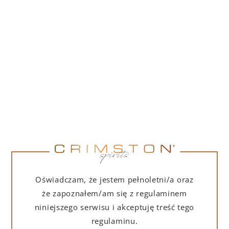
PORTOFINO DRY GIN LA PENISOLA LIMITED
EDITION 500 ML
265,00
zł
DO KOSZYKA
NA PREZENT
Oświadczam, że jestem pełnoletni/a oraz
że zapoznałem/am się z regulaminem
niniejszego serwisu i akceptuję treść tego
regulaminu.