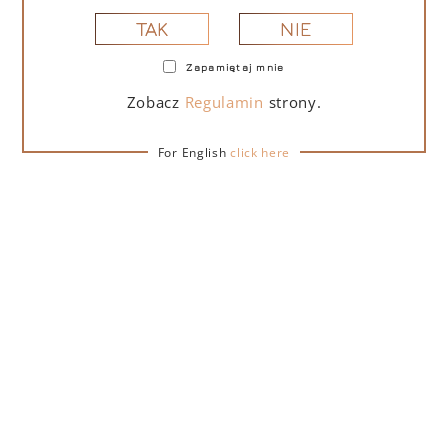
NIE
TAK
Zapamiętaj mnie
PORTOFINO DRY GIN LA PENISOLA LIMITED
EDITION 500 ML – PUDEŁKO Z TORBĄ
Zobacz
Regulamin
strony.
PREZENTOWĄ
For English
click here
279,00
zł
DO KOSZYKA