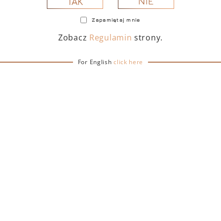
NIE
TAK
Zapamiętaj mnie
Zobacz
Regulamin
strony.
For English
click here
TOFINO DRY GIN 500
PORTOFINO DRY GIN
 – PUDEŁKO Z TORBĄ
ML – PUDEŁKO (MART
PREZENTOWĄ
EDITION) Z TORB
PREZENTOWĄ
239,00
zł
239,00
zł
DO KOSZYKA
DO KOSZYKA