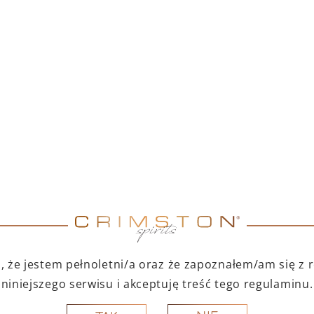
TNI DUET – PAMPELLE
PAMPELLE APERITIF 7
APERITIF 700 ML +
TOFINO DRY GIN 500
ML
299,00
zł
123,00
zł
Cena produktów osobno: 347,00 zł
Oszczędzasz 48,00 zł
DO KOSZYKA
DO KOSZYKA
A PREZENT
NA PREZENT
 że jestem pełnoletni/a oraz że zapoznałem/am się z
niniejszego serwisu i akceptuję treść tego regulaminu.