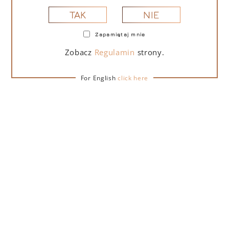
NIE
TAK
Zapamiętaj mnie
PORTOFINO DRY GIN LA PENISOLA LIMITED
EDITION 500 ML
Zobacz
Regulamin
strony.
For English
click here
265,00
zł
DO KOSZYKA
NA PREZENT