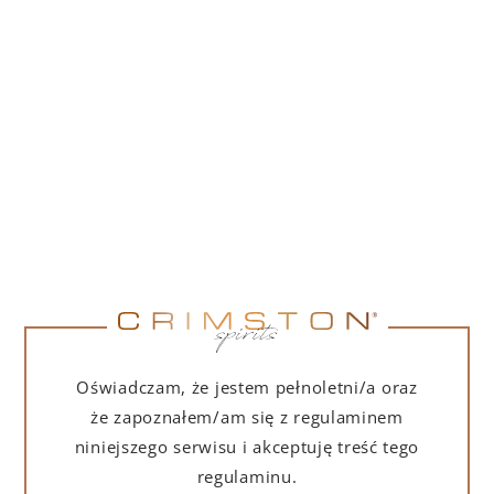
PORTOFINO DRY GIN 500 ML – PUDEŁKO
(MARTINI EDITION) Z TORBĄ PREZENTOWĄ
239,00
zł
DO KOSZYKA
Oświadczam, że jestem pełnoletni/a oraz
że zapoznałem/am się z regulaminem
niniejszego serwisu i akceptuję treść tego
regulaminu.