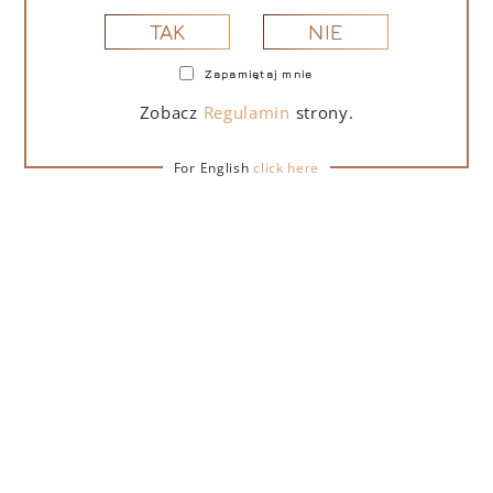
NIE
TAK
Zapamiętaj mnie
PORTOFINO DRY GIN LA PENISOLA LIMITED
EDITION 500 ML
Zobacz
Regulamin
strony.
For English
click here
265,00
zł
DO KOSZYKA
NA PREZENT