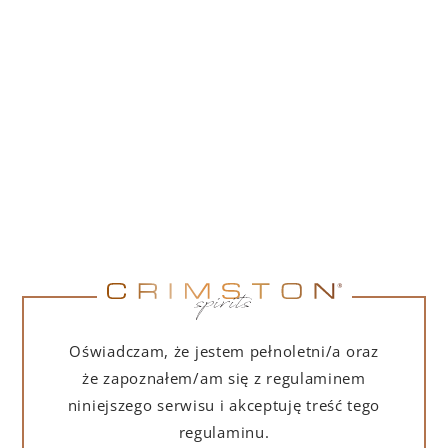
PORTOFINO DRY GIN 500 ML – PUDEŁKO
(MARTINI EDITION) Z TORBĄ PREZENTOWĄ
239,00
zł
DO KOSZYKA
Oświadczam, że jestem pełnoletni/a oraz
że zapoznałem/am się z regulaminem
niniejszego serwisu i akceptuję treść tego
regulaminu.