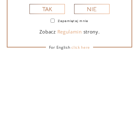
NIE
TAK
Zapamiętaj mnie
PORTOFINO DRY GIN LA PENISOLA LIMITED
EDITION 500 ML
Zobacz
Regulamin
strony.
For English
click here
265,00
zł
DO KOSZYKA
NA PREZENT