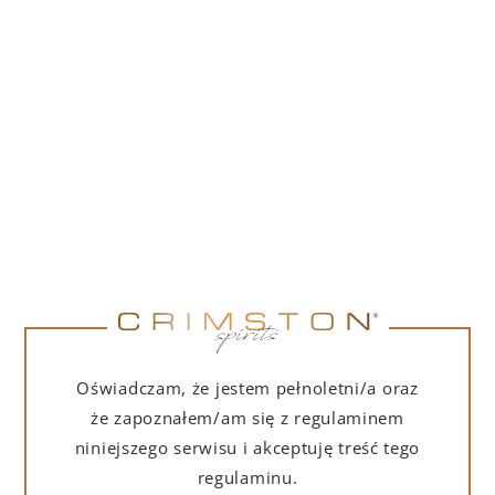
PORTOFINO DRY GIN 500 ML – PUDEŁKO
(MARTINI EDITION) Z TORBĄ PREZENTOWĄ
239,00
zł
DO KOSZYKA
Oświadczam, że jestem pełnoletni/a oraz
że zapoznałem/am się z regulaminem
niniejszego serwisu i akceptuję treść tego
regulaminu.