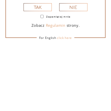
NIE
TAK
Zapamiętaj mnie
PORTOFINO DRY GIN LA PENISOLA LIMITED
EDITION 500 ML – PUDEŁKO Z TORBĄ
Zobacz
Regulamin
strony.
PREZENTOWĄ
For English
click here
279,00
zł
DO KOSZYKA