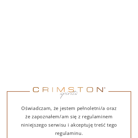
PORTOFINO DRY GIN LA PENISOLA LIMITED
EDITION 500 ML
265,00
zł
DO KOSZYKA
NA PREZENT
Oświadczam, że jestem pełnoletni/a oraz
że zapoznałem/am się z regulaminem
niniejszego serwisu i akceptuję treść tego
regulaminu.