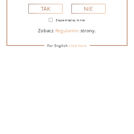
NIE
TAK
Zapamiętaj mnie
PORTOFINO DRY GIN LA PENISOLA LIMITED
EDITION 500 ML
Zobacz
Regulamin
strony.
For English
click here
265,00
zł
DO KOSZYKA
NA PREZENT