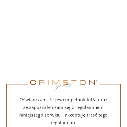
PORTOFINO DRY GIN 500 ML – PUDEŁKO
(MARTINI EDITION) Z TORBĄ PREZENTOWĄ
239,00
zł
DO KOSZYKA
Oświadczam, że jestem pełnoletni/a oraz
że zapoznałem/am się z regulaminem
niniejszego serwisu i akceptuję treść tego
regulaminu.