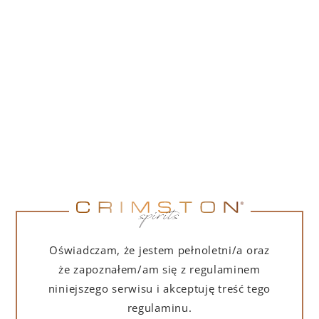
PORTOFINO DRY GIN LA PENISOLA LIMITED
EDITION 500 ML
265,00
zł
DO KOSZYKA
NA PREZENT
Oświadczam, że jestem pełnoletni/a oraz
że zapoznałem/am się z regulaminem
niniejszego serwisu i akceptuję treść tego
regulaminu.