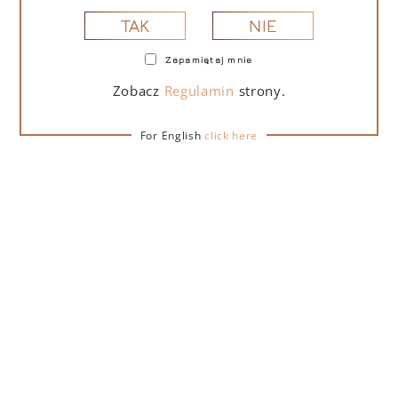
NIE
TAK
Zapamiętaj mnie
PORTOFINO DRY GIN LA PENISOLA LIMITED
EDITION 500 ML – PUDEŁKO Z TORBĄ
Zobacz
Regulamin
strony.
PREZENTOWĄ
For English
click here
279,00
zł
DO KOSZYKA