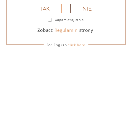
NIE
TAK
Zapamiętaj mnie
PORTOFINO DRY GIN LA PENISOLA LIMITED
EDITION 500 ML
Zobacz
Regulamin
strony.
For English
click here
265,00
zł
DO KOSZYKA
NA PREZENT