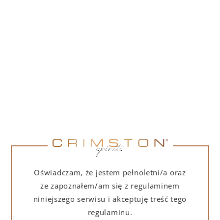
PORTOFINO DRY GIN 500 ML – PUDEŁKO
(MARTINI EDITION) Z TORBĄ PREZENTOWĄ
239,00
zł
DO KOSZYKA
Oświadczam, że jestem pełnoletni/a oraz
że zapoznałem/am się z regulaminem
niniejszego serwisu i akceptuję treść tego
regulaminu.