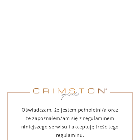
PORTOFINO DRY GIN 500 ML – PUDEŁKO
(MARTINI EDITION) Z TORBĄ PREZENTOWĄ
239,00
zł
DO KOSZYKA
Oświadczam, że jestem pełnoletni/a oraz
że zapoznałem/am się z regulaminem
niniejszego serwisu i akceptuję treść tego
regulaminu.