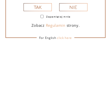
NIE
TAK
Zapamiętaj mnie
PORTOFINO DRY GIN LA PENISOLA LIMITED
EDITION 500 ML
Zobacz
Regulamin
strony.
For English
click here
265,00
zł
DO KOSZYKA
NA PREZENT