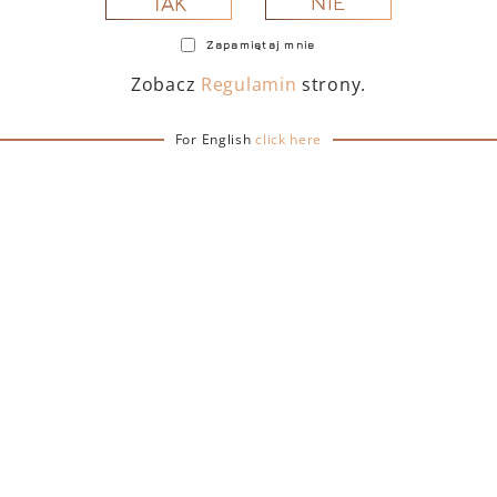
NIE
TAK
Zapamiętaj mnie
Zobacz
Regulamin
strony.
For English
click here
TOFINO DRY GIN 500
PORTOFINO DRY GIN
 – PUDEŁKO Z TORBĄ
ML – PUDEŁKO (MART
PREZENTOWĄ
EDITION) Z TORB
PREZENTOWĄ
239,00
zł
239,00
zł
DO KOSZYKA
DO KOSZYKA