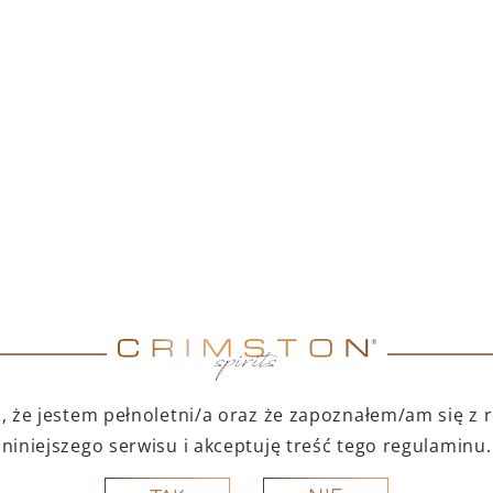
TNI DUET – PAMPELLE
PAMPELLE APERITIF 7
APERITIF 700 ML +
TOFINO DRY GIN 500
ML
299,00
zł
123,00
zł
Cena produktów osobno: 347,00 zł
Oszczędzasz 48,00 zł
DO KOSZYKA
DO KOSZYKA
A PREZENT
NA PREZENT
 że jestem pełnoletni/a oraz że zapoznałem/am się z
niniejszego serwisu i akceptuję treść tego regulaminu.