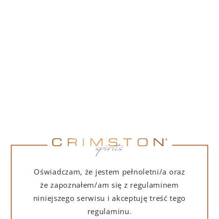
PORTOFINO DRY GIN LA PENISOLA LIMITED
EDITION 500 ML
265,00
zł
DO KOSZYKA
NA PREZENT
Oświadczam, że jestem pełnoletni/a oraz
że zapoznałem/am się z regulaminem
niniejszego serwisu i akceptuję treść tego
regulaminu.