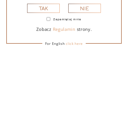
NIE
TAK
Zapamiętaj mnie
PORTOFINO DRY GIN LA PENISOLA LIMITED
EDITION 500 ML – PUDEŁKO Z TORBĄ
Zobacz
Regulamin
strony.
PREZENTOWĄ
For English
click here
279,00
zł
DO KOSZYKA